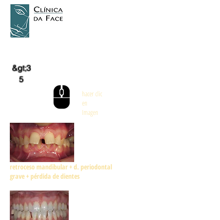
&gt;3
5
hacer clic
en
Imagen
retroceso mandibular + d. periodontal
grave + pérdida de dientes