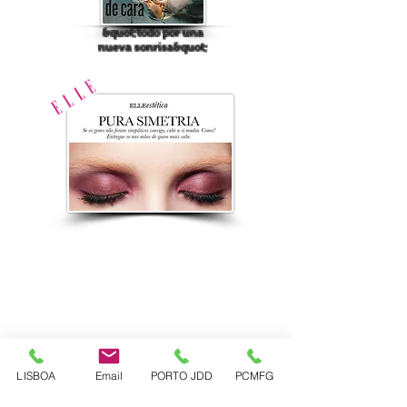
&quot;todo por una
nueva sonrisa&quot;
LISBOA
Email
PORTO JDD
PCMFG