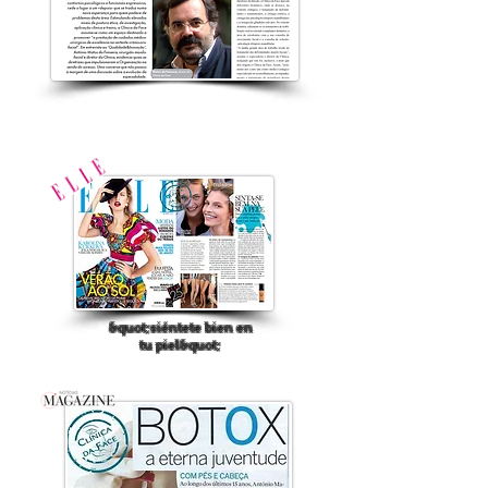
&quot;siéntete bien en
tu piel&quot;