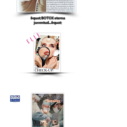
&quot;BOTOX eterna
juventud...&quot;