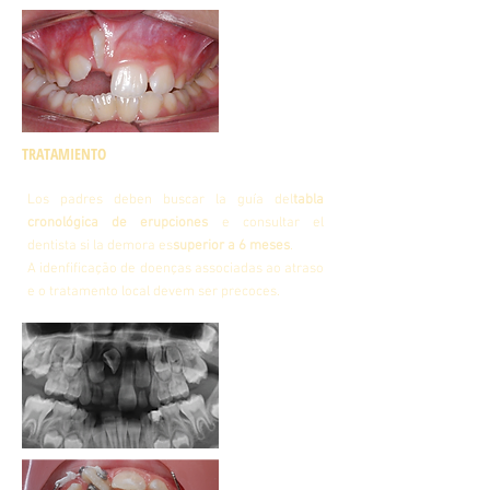
TRATAMIENTO
Los padres deben buscar la guía del
tabla
cronológica de erupciones
e consultar el
dentista si la demora es
superior a 6 meses
.
A idenfificação de doenças associadas ao atraso
e o tratamento local devem ser precoces.