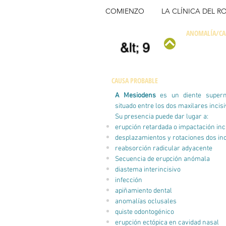
COMIENZO
LA CLÍNICA DEL R
ANOMALÍA/CA
&lt; 9
CAUSA PROBABLE
A Mesiodens
es un diente super
situado entre los dos maxilares incisi
Su presencia puede dar lugar a:
erupción retardada o impactación inc
desplazamientos y rotaciones dos in
reabsorción radicular adyacente
Secuencia de erupción anómala
diastema interincisivo
infección
apiñamiento dental
anomalías oclusales
quiste odontogénico
erupción ectópica en cavidad nasal