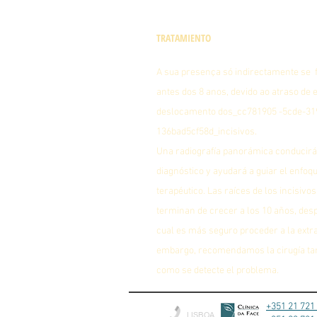
TRATAMIENTO
A sua presença só indirectamente se 
antes dos 8 anos, devido ao atraso de 
deslocamento dos_cc781905 -5cde-31
136bad5cf58d_incisivos.
Una radiografía panorámica conducirá
diagnóstico y ayudará a guiar el enfoq
terapéutico. Las raíces de los incisivo
terminan de crecer a los 10 años, des
cual es más seguro proceder a la extra
embargo, recomendamos la cirugía ta
como se detecte el problema.
+351 21 721
LISBOA