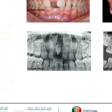
CLÍNICA FACIAL
CLÍNICA
faz notar
erupção ou
94-bb3b-
 al
ue
s centrales
CLÍNICA FACIAL
CLÍNICA
pués de lo
cción. Sin
n pronto
 09 00
+351 223 323 434
PUERTO
PORTUGAL