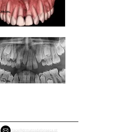
 FACIAL
 FACIAL
face@drmatosdafonseca.pt