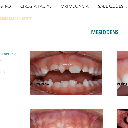
OSTRO
CIRUGÍA FACIAL
ORTODONCIA
SABE QUÉ ES...
MBIO MÁS EVIDENTE
MESIODENS
numerario
vos.
isiva
cisor
CLÍNICA FACIAL
CLÍNICA