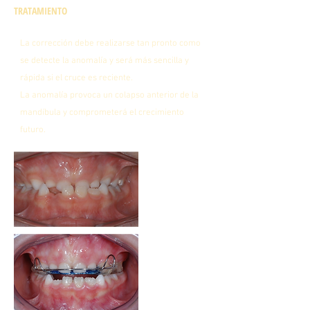
TRATAMIENTO
La corrección debe realizarse tan pronto como
se detecte la anomalía y será más sencilla y
rápida si el cruce es reciente.
La anomalía provoca un colapso anterior de la
mandíbula y comprometerá el crecimiento
futuro.