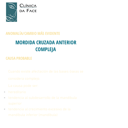
ANOMALÍA/CAMBIO MÁS EVIDENTE
MORDIDA CRUZADA ANTERIOR
COMPLEJA
CAUSA PROBABLE
Cuando existe afectación de las bases óseas se
considera complejo.
La causa pode ser:
hereditario
tendencia al subdesarrollo de la mandíbula
superior
tendencia al crecimiento excesivo de la
mandíbula inferior (mandíbula)