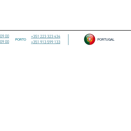
 09 00
+351 223 323 434
PORTO
PORTUGAL
 09 00
+351 913 599 133