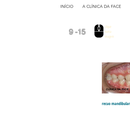
INÍCIO
A CLÍNICA DA FACE
clique
9 -15
numa
imagem
CLÍNICA DA FACE
recuo mandibula