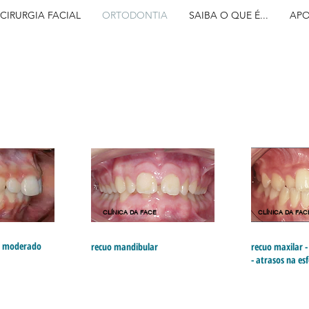
CIRURGIA FACIAL
ORTODONTIA
SAIBA O QUE É...
APO
CLÍNICA DA FACE
CLÍNICA DA FAC
r moderado
recuo mandibular
recuo maxilar 
- atrasos na es