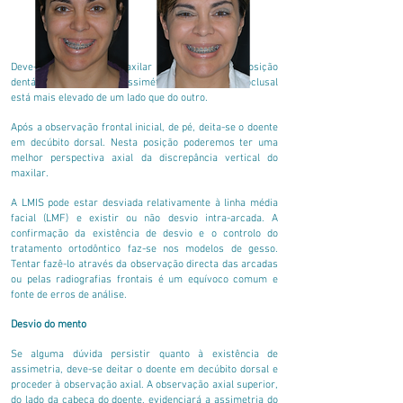
Deve-se verificar, no maxilar superior, se a exposição
dentária e gengival são assimétricas e se o plano oclusal
está mais elevado de um lado que do outro.
Após a observação frontal inicial, de pé, deita-se o doente
em decúbito dorsal. Nesta posição poderemos ter uma
melhor perspectiva axial da discrepância vertical do
maxilar.
A LMIS pode estar desviada relativamente à linha média
facial (LMF) e existir ou não desvio intra-arcada. A
confirmação da existência de desvio e o controlo do
tratamento ortodôntico faz-se nos modelos de gesso.
Tentar fazê-lo através da observação directa das arcadas
ou pelas radiografias frontais é um equívoco comum e
fonte de erros de análise.
Desvio do mento
Se alguma dúvida persistir quanto à existência de
assimetria, deve-se deitar o doente em decúbito dorsal e
proceder à observação axial. A observação axial superior,
do lado da cabeça do doente, evidenciará a assimetria do