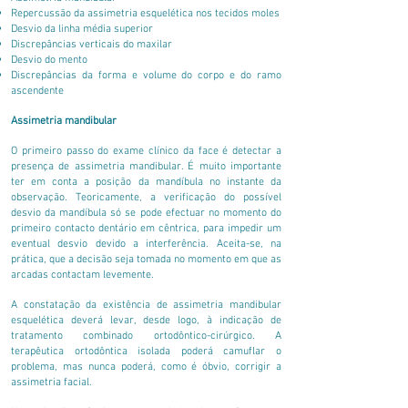
Repercussão da assimetria esquelética nos tecidos moles
Desvio da linha média superior
Discrepâncias verticais do maxilar
Desvio do mento
Discrepâncias da forma e volume do corpo e do ramo
ascendente
Assimetria mandibular
O primeiro passo do exame clínico da face é detectar a
presença de assimetria mandibular. É muito importante
ter em conta a posição da mandíbula no instante da
observação. Teoricamente, a verificação do possível
desvio da mandíbula só se pode efectuar no momento do
primeiro contacto dentário em cêntrica, para impedir um
eventual desvio devido a interferência. Aceita-se, na
prática, que a decisão seja tomada no momento em que as
arcadas contactam levemente.
A constatação da existência de assimetria mandibular
esquelética deverá levar, desde logo, à indicação de
tratamento combinado ortodôntico-cirúrgico. A
terapêutica ortodôntica isolada poderá camuflar o
problema, mas nunca poderá, como é óbvio, corrigir a
assimetria facial.