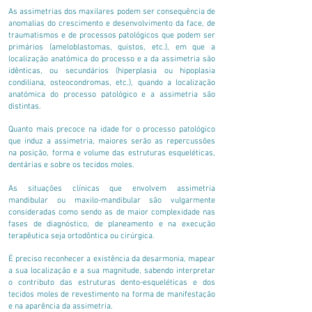
As assimetrias dos maxilares podem ser consequência de
anomalias do crescimento e desenvolvimento da face, de
traumatismos e de processos patológicos que podem ser
primários (ameloblastomas, quistos, etc.), em que a
localização anatómica do processo e a da assimetria são
idênticas, ou secundários (hiperplasia ou hipoplasia
condiliana, osteocondromas, etc.), quando a
localização
anatómica do processo patológico e a assimetria são
distintas.
Quanto mais precoce na idade for o processo patológico
que induz a assimetria, maiores serão as repercussões
na posição, forma e volume das estruturas esqueléticas,
dentárias e sobre os tecidos moles.
As situações clínicas que envolvem assimetria
mandibular ou maxilo-mandibular são vulgarmente
consideradas como sendo as de maior complexidade nas
fases de diagnóstico, de planeamento e na execução
terapêutica seja ortodôntica ou cirúrgica.
É preciso reconhecer a existência da desarmonia, mapear
a sua localização e a sua magnitude, sabendo interpretar
o contributo das estruturas dento-esqueléticas e dos
tecidos moles de revestimento na forma de manifestação
e na aparência da assimetria.