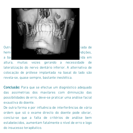
Outra situação complexa é a da existência associada de
hemi-hipertofia do corpo da mandíbula. Nestas condições,
a basal da zona hipertrofiada tem de ser reduzida em
altura, muitas vezes gerando a necessidade de
lateralização do nervo dentário inferior. A alternativa de
colocação de prótese implantada na basal do lado são
revela-se, quase sempre, bastante inestética.
Conclusão:
Para que se efectue um diagnóstico adequado
das assimetrias dos maxilares com diminuição das
possibilidades de erro, deve-se praticar uma análise facial
exaustiva do doente.
De outra forma e por influência de interferências de vária
ordem que só o exame directo do doente pode obviar,
conclui-se que a falta de critérios de análise bem
estabelecidos, aumentam fatalmente o nível de erro e logo
do insucesso terapêutico.