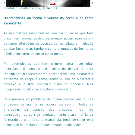
ortopantomografia, da confirmação através de radiografia
frontal, ou melhor ainda, de TAC 3D.
Discrepâncias da forma e volume do corpo e do ramo
ascendente
As assimetrias mandibulares, em particular as que tem
origem em anomalias de crescimento, podem manifestar-
se como alterações da posição da mandíbula em relação
ao eixo facial, mas também como anomalias da forma do
côndilo, do ramo, do corpo ou do mento.
Por exemplo as que tem origem numa hipertrofia-
hiperplasia do côndilo para além do desvio do eixo
mandibular, frequentemente apresentam uma assimetria
da forma do corpo e ramo, sendo o lado da hipertrofia
convexo e o lado contrário plano ou côncavo. Nas
hipoplasias condilianas acontece o contrário.
Referimo-nos ao problema da forma porque, em muitas
situações de assimetria, poderemos corrigir todas as
alterações da posição das arcadas, mas não
conseguiremos corrigir aceitavelmente a assimetria da
forma do corpo e ramo da mandíbula, tendo de recorrer à
colocação de implantes faciais nestas localizações.