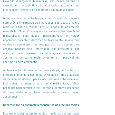
Havendo divergência transversal das bases ósseas, a
camuflagem ortodôntica é alcançada à custa das
inclinações transversais dos dentes das duas arcadas.
A técnica de arco recto, baseada na aplicação de brackets
com prévia informação de inclinações e torques, é hoje a
mais utilizada no mundo. Em situações de assimetria
mandibular “ligeira”, em que as compensações dentárias
transversais são quase imperceptíveis, é vulgar
acontecer, durante o decorrer do tratamento isolado, que
os dentes comecem a ter uma posição mais correcta na
arcada, induzida pela “informação” das brackets e, por
isso, ao descompensar as inclinações dentárias a
assimetria se torne mais evidente e impossível de
corrigir só com ortodontia.
A observação inicia-se com o doente de pé, de frente para
o médico, olhando-o nos olhos. O médico orienta a posição
da cabeça do doente, para evitar desvios rotacionais ou
inclinações, e imagina uma linha média facial. Este
propósito nem sempre é fácil porque é comum a presença
de uma distopia orbitária moderada e desvio nasal
associados.
Repercussão da assimetria esquelética nos tecidos moles
Nas maioria das assimetrias dos maxilares um dos lados