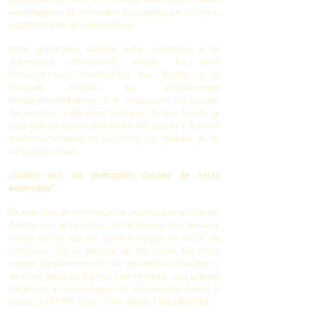
la oclusión dentaria y/o estética facial y que puede
acompañarse de anomalías localizadas en la forma,
especialmente de la mandíbula.
Otras anomalías pueden estar asociadas a la
deformidad dentofacial, siendo las más
frecuentes:
nivel funcional,
las que afectan a la
fonación (habla), las articulaciones
temporomandibulares y la respiración (restricción
del espacio respiratorio faríngeo, lo que facilita la
aparición de apnea obstructiva del sueño) y, las
nivel
estético,
anomalías en la forma y/o tamaño de la
nariz y las orejas.
¿Cuáles son las principales causas de estas
anomalías?
En este tipo de anomalías se reconoce una relación
directa con la herencia. Sin embargo, hay muchos
casos en los que su posible origen es difícil de
esclarecer. En la mayoría de los casos, los niños
crecen aparentemente sin problemas faciales o
dentales hasta los 8 años, y no es hasta que la edad
comienza a notar signos de desarmonía dental o
facial._cc781905-5cde- 3194 -bb3b-136bad5cf58d_